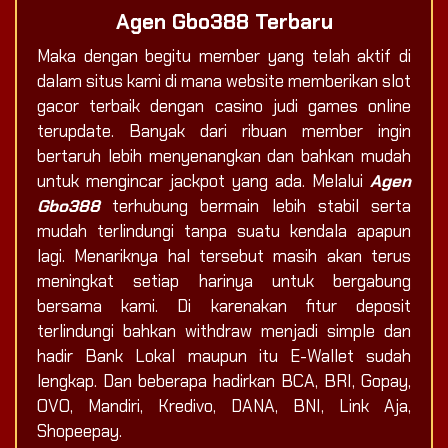
Agen Gbo388 Terbaru
Maka dengan begitu member yang telah aktif di
dalam situs kami di mana website memberikan slot
gacor terbaik dengan casino judi games online
terupdate. Banyak dari ribuan member ingin
bertaruh lebih menyenangkan dan bahkan mudah
untuk mengincar jackpot yang ada. Melalui
Agen
Gbo388
terhubung bermain lebih stabil serta
mudah terlindungi tanpa suatu kendala apapun
lagi. Menariknya hal tersebut masih akan terus
meningkat setiap harinya untuk bergabung
bersama kami. Di karenakan fitur deposit
terlindungi bahkan withdraw menjadi simple dan
hadir Bank Lokal maupun itu E-Wallet sudah
lengkap. Dan beberapa hadirkan BCA, BRI, Gopay,
OVO, Mandiri, Kredivo, DANA, BNI, Link Aja,
Shopeepay.