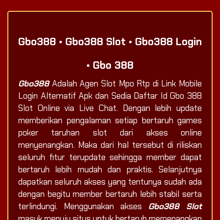
Gbo388 • Gbo388 Slot • Gbo388 Login
• Gbo 388
Gbo388
Adalah Agen Slot Mpo Rtp di Link Mobile
Login Alternatif Apk dan Sedia Daftar Id Gbo 388
Slot Online via Live Chat. Dengan lebih update
memberikan pengalaman setiap bertaruh games
poker taruhan slot dari akses online
menyenangkan. Maka dari hal tersebut di riliskan
seluruh fitur terupdate sehingga member dapat
bertaruh lebih mudah dan praktis. Selanjutnya
dapatkan seluruh akses yang tentunya sudah ada
dengan begitu member bertaruh lebih stabil serta
terlindungi. Menggunakan akses
Gbo388 Slot
masuk menuju situs untuk bertaruh memenangkan