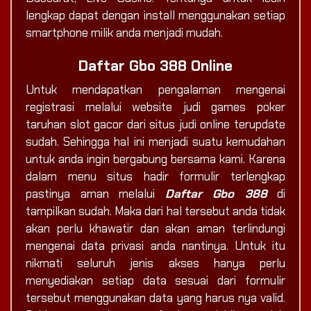
lengkap dapat dengan install menggunakan setiap
smartphone milik anda menjadi mudah.
Daftar Gbo 388 Online
Untuk mendapatkan pengalaman mengenai
registrasi melalui website judi games poker
taruhan slot gacor dari situs judi online terupdate
sudah. Sehingga hal ini menjadi suatu kemudahan
untuk anda ingin bergabung bersama kami. Karena
dalam menu situs hadir formulir terlengkap
pastinya aman melalui
Daftar Gbo 388
di
tampilkan sudah. Maka dari hal tersebut anda tidak
akan perlu khawatir dan akan aman terlindungi
mengenai data privasi anda nantinya. Untuk itu
nikmati seluruh jenis akses hanya perlu
menyediakan setiap data sesuai dari formulir
tersebut menggunakan data yang harus nya valid.