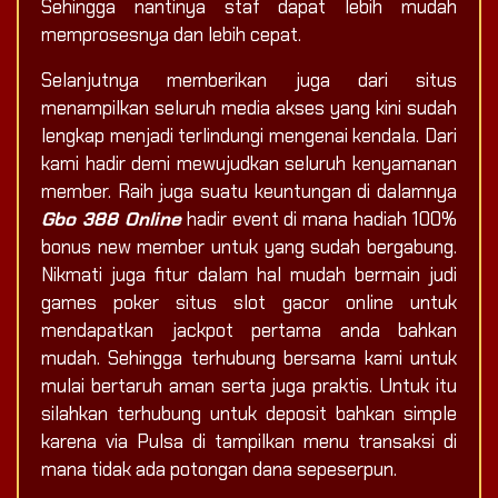
Sehingga nantinya staf dapat lebih mudah
memprosesnya dan lebih cepat.
Selanjutnya memberikan juga dari situs
menampilkan seluruh media akses yang kini sudah
lengkap menjadi terlindungi mengenai kendala. Dari
kami hadir demi mewujudkan seluruh kenyamanan
member. Raih juga suatu keuntungan di dalamnya
Gbo 388 Online
hadir event di mana hadiah 100%
bonus new member untuk yang sudah bergabung.
Nikmati juga fitur dalam hal mudah bermain judi
games poker situs slot gacor online untuk
mendapatkan jackpot pertama anda bahkan
mudah. Sehingga terhubung bersama kami untuk
mulai bertaruh aman serta juga praktis. Untuk itu
silahkan terhubung untuk deposit bahkan simple
karena via Pulsa di tampilkan menu transaksi di
mana tidak ada potongan dana sepeserpun.