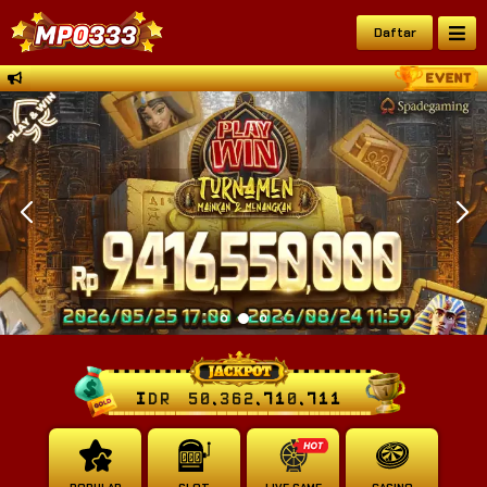
Daftar
IDR
50,362,710,798