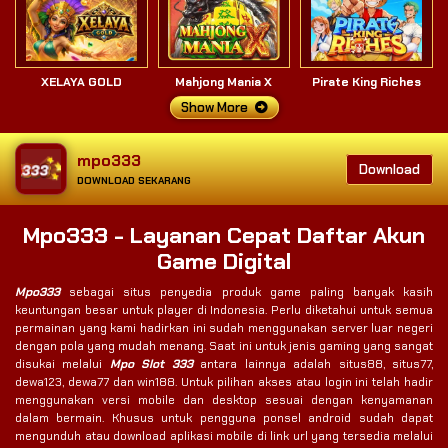
XELAYA GOLD
Mahjong Mania X
Pirate King Riches
Show More
mpo333
Download
DOWNLOAD SEKARANG
Mpo333 - Layanan Cepat Daftar Akun
Game Digital
Mpo333
sebagai situs penyedia produk game paling banyak kasih
keuntungan besar untuk player di Indonesia. Perlu diketahui untuk semua
permainan yang kami hadirkan ini sudah menggunakan server luar negeri
dengan pola yang mudah menang. Saat ini untuk jenis gaming yang sangat
disukai melalui
Mpo Slot 333
antara lainnya adalah situs88, situs77,
dewa123, dewa77 dan win188. Untuk pilihan akses atau login ini telah hadir
menggunakan versi mobile dan desktop sesuai dengan kenyamanan
dalam bermain. Khusus untuk pengguna ponsel android sudah dapat
mengunduh atau download aplikasi mobile di link url yang tersedia melalui