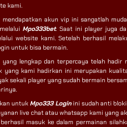
te kami.
 mendapatkan akun vip ini sangatlah muda
 melalui
Mpo333bet
. Saat ini player juga 
lalui website kami. Setelah berhasil melak
gin untuk bisa bermain.
 yang lengkap dan terpercaya telah hadir m
yang kami hadirkan ini merupakan kualit
ak sekali player yang sudah bermain bersa
rinya.
irkan untuk
Mpo333 Login
ini sudah anti blok
layanan live chat atau whatsapp kami yang 
 berhasil masuk ke dalam permainan silahk