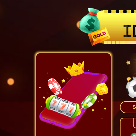
I
S
Layanan Customer