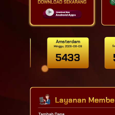
DOWNLOAD SEKARANG
6281391508916
or
Amsterdam
Barc
026-08-09
Minggu, 2026-08-09
Sabtu, 2
85
5433
56
Layanan Membe
Tambah Dana