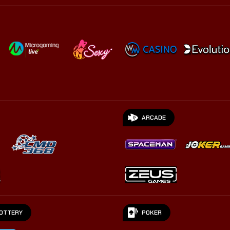
ARCADE
OTTERY
POKER